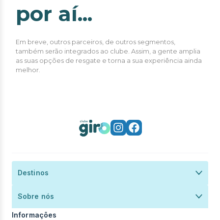
por aí...
Em breve, outros parceiros, de outros segmentos,
também serão integrados ao clube. A
ssim, a gente amplia
as suas opções de resgate e torna a sua experiência ainda
melhor.
São Paulo
Rio de Janeiro
São Paulo
Curitiba
Rio de Janeiro
Belo Horizonte
Destinos
Belo horizonte
Termos e Condições
São Paulo
Politica de Privacidade
Sobre nós
Politica de Cookies
Informações