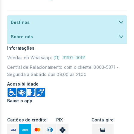
São Paulo
Rio de Janeiro
São Paulo
Curitiba
Rio de Janeiro
Belo Horizonte
Destinos
Belo horizonte
Termos e Condições
São Paulo
Politica de Privacidade
Sobre nós
Politica de Cookies
Informações
Vendas no Whatsapp:
(11) 91192-0091
Central de Relacionamento com o cliente: 3003-5371 -
Segunda à Sábado das 09:00 às 21:00
Acessibilidade
Baixe o app
Cartões de crédito
PIX
Conta giro