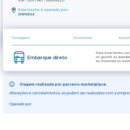
IDA - DESTINO - ENDEREÇO
Este trecho é operado por:
EMPRESA
Passageiro
Documento
Assent
Para esse trecho voc
Embarque direto
no guichê ou autoat
ao motorista no mo
Viagem realizada por parceiro marketplace.
Alterações e cancelamentos, só podem ser realizados com a empresa
Operado por: