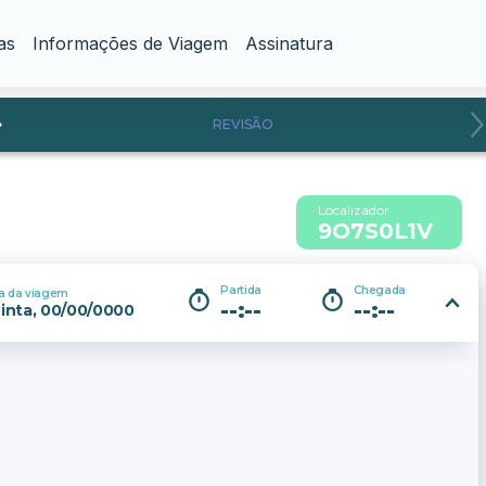
as
Informações de Viagem
Assinatura
REVISÃO
Localizador
9O7S0L1V
Partida
Chegada
a da viagem
--:--
--:--
inta, 00/00/0000