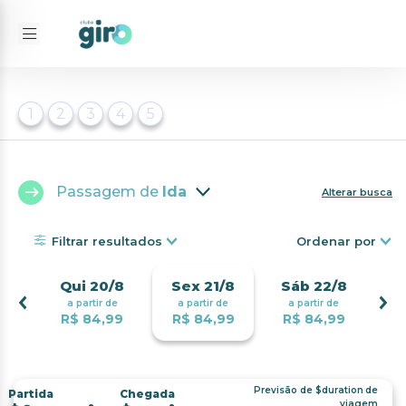
1
2
3
4
5
Passagem de
Ida
Alterar busca
Filtrar resultados
Ordenar por
Qui 20/8
Sex 21/8
Sáb 22/8
a partir de
a partir de
a partir de
R$ 84,99
R$ 84,99
R$ 84,99
Previsão de
$duration
de
Partida
Chegada
viagem